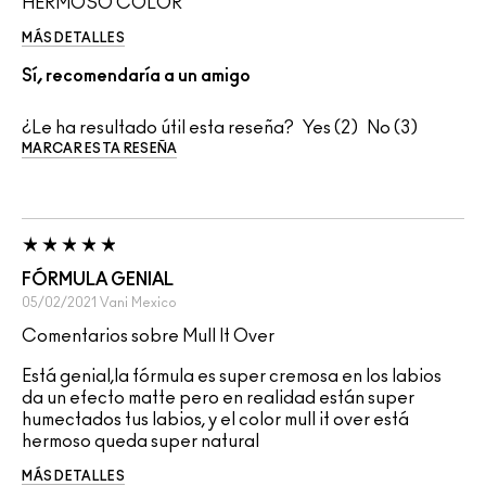
HERMOSO COLOR
MÁS DETALLES
Sí, recomendaría a un amigo
¿Le ha resultado útil esta reseña?
2
3
MARCAR ESTA RESEÑA
FÓRMULA GENIAL
05/02/2021
Vani
Mexico
Comentarios sobre Mull It Over
Está genial,la fórmula es super cremosa en los labios
da un efecto matte pero en realidad están super
humectados tus labios, y el color mull it over está
hermoso queda super natural
MÁS DETALLES