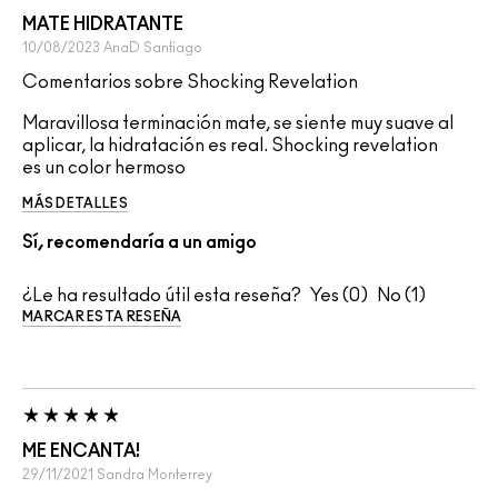
MATE HIDRATANTE
10/08/2023
AnaD
Santiago
Comentarios sobre Shocking Revelation
Maravillosa terminación mate, se siente muy suave al
aplicar, la hidratación es real. Shocking revelation
es un color hermoso
MÁS DETALLES
Sí, recomendaría a un amigo
¿Le ha resultado útil esta reseña?
0
1
MARCAR ESTA RESEÑA
ME ENCANTA!
29/11/2021
Sandra
Monterrey