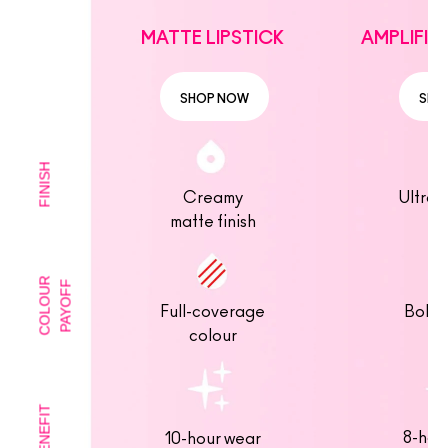
MATTE LIPSTICK
AMPLIFIED
SHOP NOW
SHO
FINISH
Creamy
Ultra-
matte finish
fin
COLOUR
PAYOFF
Full-coverage
Bold 
colour
BENEFIT
8-hou
10-hour wear