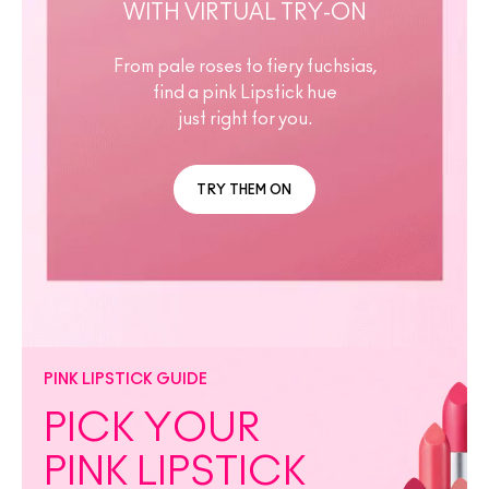
WITH VIRTUAL TRY-ON
From pale roses to fiery fuchsias,
find a pink Lipstick hue
just right for you.
TRY THEM ON
PINK LIPSTICK GUIDE
PICK YOUR
PINK LIPSTICK