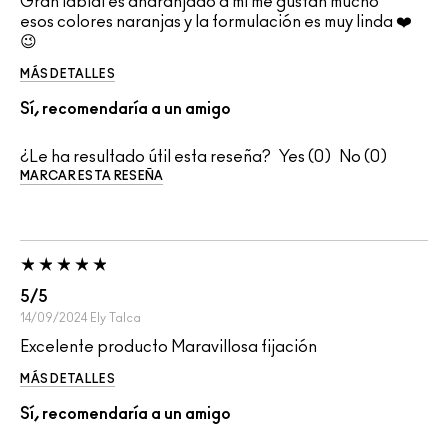
Gran labial es anaranjado a mi me gustan mucho
esos colores naranjas y la formulación es muy linda ❤️
😉
MÁS DETALLES
Sí, recomendaría a un amigo
¿Le ha resultado útil esta reseña?
0
0
MARCAR ESTA RESEÑA
5/5
14/09/2024
Ely
Talca
Excelente producto Maravillosa fijación
MÁS DETALLES
Sí, recomendaría a un amigo