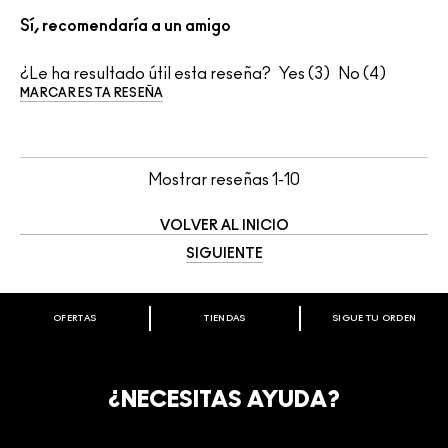
Sí, recomendaría a un amigo
¿Le ha resultado útil esta reseña?
3
4
MARCAR ESTA RESEÑA
Mostrar reseñas
1-10
VOLVER AL INICIO
SIGUIENTE
OFERTAS
TIENDAS
SIGUE TU ORDEN
BIENVENIDO A M·A·C COSMETICS
CHILE.
REGÍSTRATE AHORA PARA RECIBIR INFORMACIÓN
¿NECESITAS AYUDA?
ESPECIAL
REGÍSTRATE