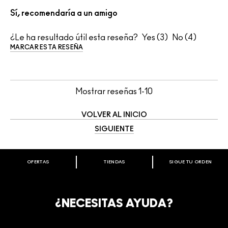
Sí, recomendaría a un amigo
¿Le ha resultado útil esta reseña?
3
4
MARCAR ESTA RESEÑA
Mostrar reseñas
1-10
VOLVER AL INICIO
SIGUIENTE
OFERTAS
TIENDAS
SIGUE TU ORDEN
BIENVENIDO A M·A·C COSMETICS
CHILE.
REGÍSTRATE AHORA PARA RECIBIR INFORMACIÓN
¿NECESITAS AYUDA?
ESPECIAL
REGÍSTRATE