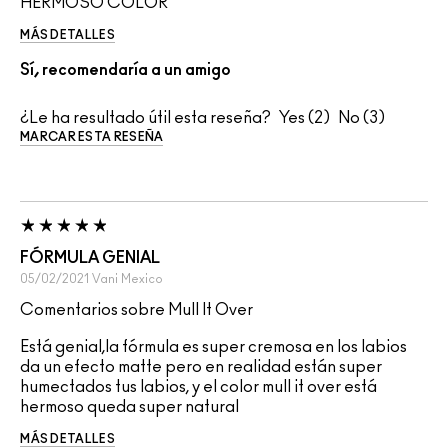
HERMOSO COLOR
MÁS DETALLES
Sí, recomendaría a un amigo
¿Le ha resultado útil esta reseña?
2
3
MARCAR ESTA RESEÑA
FÓRMULA GENIAL
05/02/2021
Vani
Mexico
Comentarios sobre Mull It Over
Está genial,la fórmula es super cremosa en los labios
da un efecto matte pero en realidad están super
humectados tus labios, y el color mull it over está
hermoso queda super natural
MÁS DETALLES