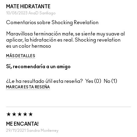
MATE HIDRATANTE
10/08/2023
AnaD
Santiago
Comentarios sobre Shocking Revelation
Maravillosa terminación mate, se siente muy suave al
aplicar, la hidratación es real. Shocking revelation
es un color hermoso
MÁS DETALLES
Sí, recomendaría a un amigo
¿Le ha resultado útil esta reseña?
0
1
MARCAR ESTA RESEÑA
ME ENCANTA!
29/11/2021
Sandra
Monterrey