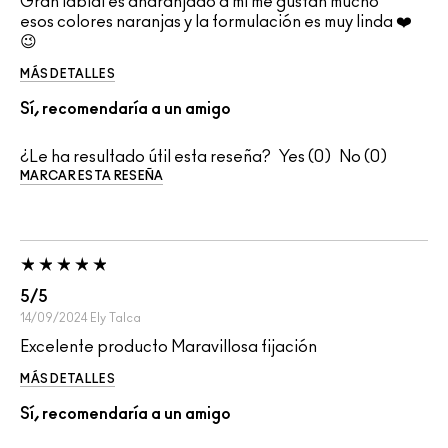
Gran labial es anaranjado a mi me gustan mucho
esos colores naranjas y la formulación es muy linda ❤️
😉
MÁS DETALLES
Sí, recomendaría a un amigo
¿Le ha resultado útil esta reseña?
0
0
MARCAR ESTA RESEÑA
5/5
14/09/2024
Ely
Talca
Excelente producto Maravillosa fijación
MÁS DETALLES
Sí, recomendaría a un amigo