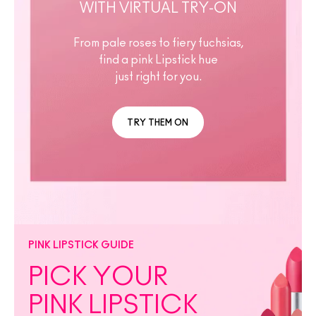
WITH VIRTUAL TRY-ON
From pale roses to fiery fuchsias,
find a pink Lipstick hue
just right for you.
TRY THEM ON
PINK LIPSTICK GUIDE
PICK YOUR
PINK LIPSTICK