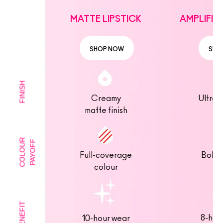
MATTE LIPSTICK
AMPLIFIED
SHOP NOW
SHO
FINISH
Creamy
Ultra-
matte finish
fin
COLOUR
PAYOFF
Full-coverage
Bold 
colour
BENEFIT
8-hou
10-hour wear