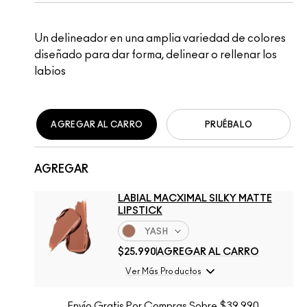
Un delineador en una amplia variedad de colores
diseñado para dar forma, delinear o rellenar los
labios
AGREGAR AL CARRO
PRUÉBALO
AGREGAR
LABIAL MACXIMAL SILKY MATTE
LIPSTICK
YASH
$25.990
AGREGAR AL CARRO
Ver Más Productos
Envío Gratis Por Compras Sobre $39.990