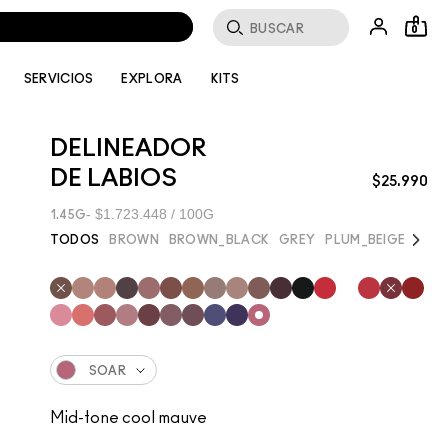
Buscar
0
SERVICIOS
EXPLORA
KITS
DELINEADOR
DE LABIOS
$25.990
$1.723.448 / 100G
1.45G
Next
TODOS
BROWN
BROWN_BLACK
GREY
PLUM_BEIGE
PURP
SOAR
Mid-tone cool mauve