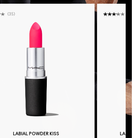
(
35
)
(
13
)
LABIAL POWDER KISS
LABIAL 