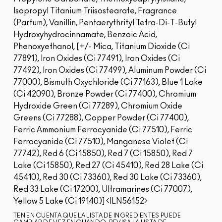
Isopropyl Titanium Triisostearate, Fragrance
(Parfum), Vanillin, Pentaerythrityl Tetra-Di-T-Butyl
Hydroxyhydrocinnamate, Benzoic Acid,
Phenoxyethanol, [+/- Mica, Titanium Dioxide (Ci
77891), Iron Oxides (Ci 77491), Iron Oxides (Ci
77492), Iron Oxides (Ci 77499), Aluminum Powder (Ci
77000), Bismuth Oxychloride (Ci 77163), Blue 1 Lake
(Ci 42090), Bronze Powder (Ci 77400), Chromium
Hydroxide Green (Ci 77289), Chromium Oxide
Greens (Ci 77288), Copper Powder (Ci 77400),
Ferric Ammonium Ferrocyanide (Ci 77510), Ferric
Ferrocyanide (Ci 77510), Manganese Violet (Ci
77742), Red 6 (Ci 15850), Red 7 (Ci 15850), Red 7
Lake (Ci 15850), Red 27 (Ci 45410), Red 28 Lake (Ci
45410), Red 30 (Ci 73360), Red 30 Lake (Ci 73360),
Red 33 Lake (Ci 17200), Ultramarines (Ci 77007),
Yellow 5 Lake (Ci 19140)]
ILN56152
TEN EN CUENTA QUE LA LISTA DE INGREDIENTES PUEDE