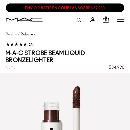
ENVÍO GRATIS EN COMPRAS SOBRE $39.990
0
Rostro
/
Rubores
7
M·A·C STROBE BEAM LIQUID
BRONZELIGHTER
$34.990
4.3ML