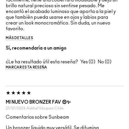
brillo natural precioso sin sentirse pesado. Me
encantó el acabado luminoso que aporta a la piel y
que también pueda usarse en ojos y labios para
crear un look monocromático. Sin duda, un nuevo
favorito.
MÁS DETALLES
Sí, recomendaría a un amigo
¿Le ha resultado útil esta reseña?
0
0
MARCAR ESTA RESEÑA
MI NUEVO BRONZER FAV 😍✨️
27/07/2026
Aiskhel Vásquez
Chile
Comentarios sobre Sunbeam
Un bronzer líquido muy versátil. Se difumina