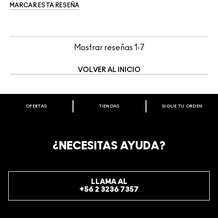
MARCAR ESTA RESEÑA
Mostrar reseñas
1-7
VOLVER AL INICIO
OFERTAS
TIENDAS
SIGUE TU ORDEN
BIENVENIDO A M·A·C COSMETICS
CHILE.
REGÍSTRATE AHORA PARA RECIBIR INFORMACIÓN
¿NECESITAS AYUDA?
ESPECIAL
REGÍSTRATE
LLAMA AL
+56 2 3236 7357