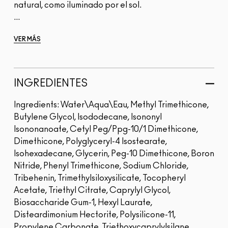
natural, como iluminado por el sol.
...
VER MÁS
INGREDIENTES
Ingredients: Water\Aqua\Eau, Methyl Trimethicone,
Butylene Glycol, Isododecane, Isononyl
Isononanoate, Cetyl Peg/Ppg-10/1 Dimethicone,
Dimethicone, Polyglyceryl-4 Isostearate,
Isohexadecane, Glycerin, Peg-10 Dimethicone, Boron
Nitride, Phenyl Trimethicone, Sodium Chloride,
Tribehenin, Trimethylsiloxysilicate, Tocopheryl
Acetate, Triethyl Citrate, Caprylyl Glycol,
Biosaccharide Gum-1, Hexyl Laurate,
Disteardimonium Hectorite, Polysilicone-11,
Propylene Carbonate, Triethoxycaprylylsilane,