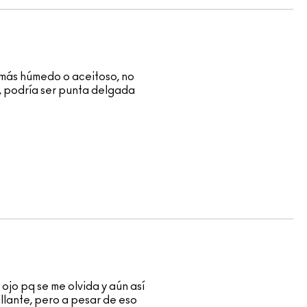
 más húmedo o aceitoso, no
l, podría ser punta delgada
ojo pq se me olvida y aún así
illante, pero a pesar de eso