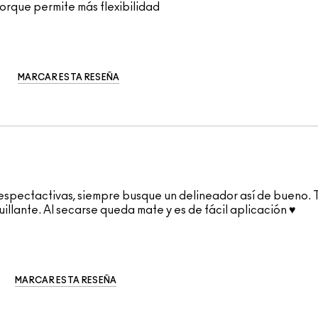
orque permite más flexibilidad
MARCAR ESTA RESEÑA
spectactivas, siempre busque un delineador así de bueno. To
llante. Al secarse queda mate y es de fácil aplicación ♥️
MARCAR ESTA RESEÑA