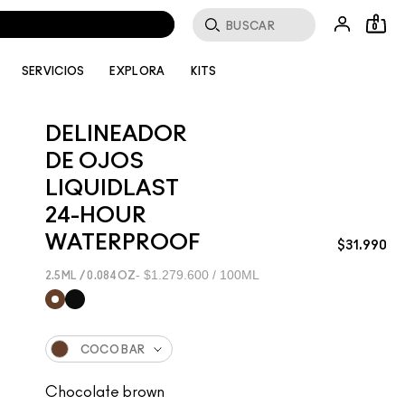
Buscar
0
SERVICIOS
EXPLORA
KITS
DELINEADOR
DE OJOS
LIQUIDLAST
24-HOUR
WATERPROOF
$31.990
$1.279.600 / 100ML
2.5ML / 0.084OZ
COCO BAR
Chocolate brown