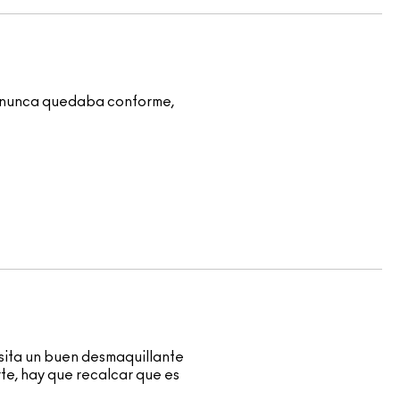
s y nunca quedaba conforme,
esita un buen desmaquillante
rte, hay que recalcar que es