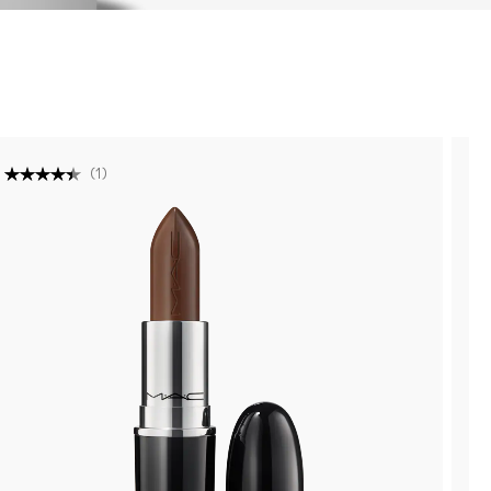
(
1
)