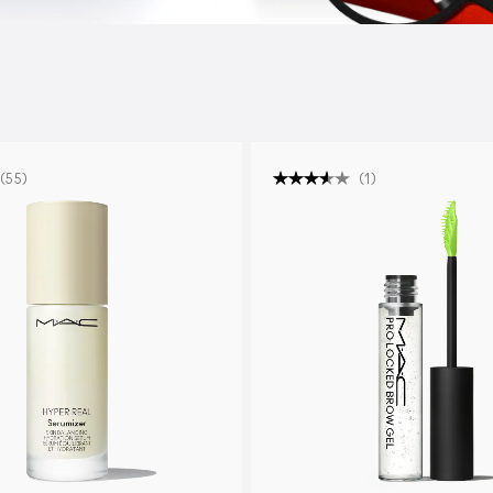
(
55
)
(
1
)