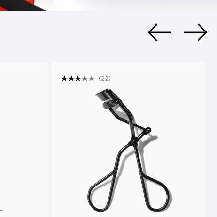
(
22
)