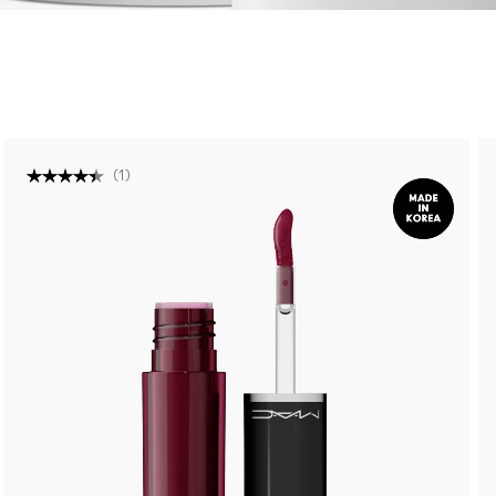
(
1
)